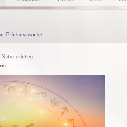
nar-Erlebnisswoche
, Natur erleben
orm